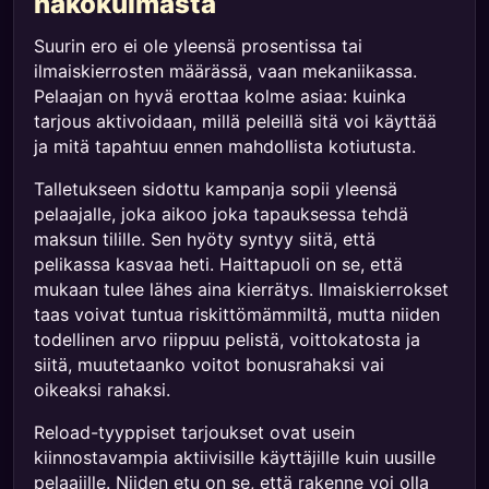
näkökulmasta
Suurin ero ei ole yleensä prosentissa tai
ilmaiskierrosten määrässä, vaan mekaniikassa.
Pelaajan on hyvä erottaa kolme asiaa: kuinka
tarjous aktivoidaan, millä peleillä sitä voi käyttää
ja mitä tapahtuu ennen mahdollista kotiutusta.
Talletukseen sidottu kampanja sopii yleensä
pelaajalle, joka aikoo joka tapauksessa tehdä
maksun tilille. Sen hyöty syntyy siitä, että
pelikassa kasvaa heti. Haittapuoli on se, että
mukaan tulee lähes aina kierrätys. Ilmaiskierrokset
taas voivat tuntua riskittömämmiltä, mutta niiden
todellinen arvo riippuu pelistä, voittokatosta ja
siitä, muutetaanko voitot bonusrahaksi vai
oikeaksi rahaksi.
Reload-tyyppiset tarjoukset ovat usein
kiinnostavampia aktiivisille käyttäjille kuin uusille
pelaajille. Niiden etu on se, että rakenne voi olla