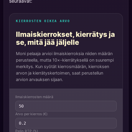
seuraavat:
KIERROSTEN OIKEA ARVO
Ilmaiskierrokset, kierrätys ja
se, mitä jää jäljelle
Moni pelaaja arvioi ilmaiskierroksia niiden määrän
perusteella, mutta 10×-kierrätyksellä on suurempi
merkitys. Kun syötät kierrosmäärän, kierroksen
arvon ja kierrätyskertoimen, saat perustellun
arvion arvauksen sijaan.
Ilmaiskierrosten määrä
Arvo per kierros (€)
Pelin RTP (%)