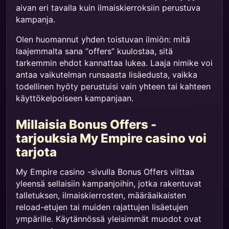
aivan eri tavalla kuin ilmaiskierroksiin perustuva
kampanja.
Olen huomannut yhden toistuvan ilmiön: mitä
laajemmalta sana “offers” kuulostaa, sitä
tarkemmin ehdot kannattaa lukea. Laaja nimike voi
antaa vaikutelman runsaasta lisäedusta, vaikka
todellinen hyöty perustuisi vain yhteen tai kahteen
käyttökelpoiseen kampanjaan.
Millaisia Bonus Offers -
tarjouksia My Empire casino voi
tarjota
My Empire casino -sivulla Bonus Offers viittaa
yleensä sellaisiin kampanjoihin, jotka rakentuvat
talletuksen, ilmaiskierrosten, määräaikaisten
reload-etujen tai muiden rajattujen lisäetujen
ympärille. Käytännössä yleisimmät muodot ovat