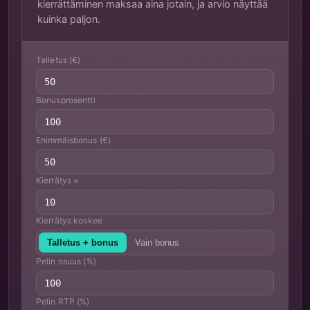
kierrättäminen maksaa aina jotain, ja arvio näyttää
kuinka paljon.
Talletus (€)
Bonusprosentti
Enimmäisbonus (€)
Kierrätys ×
Kierrätys koskee
Talletus + bonus
Vain bonus
Pelin osuus (%)
Pelin RTP (%)