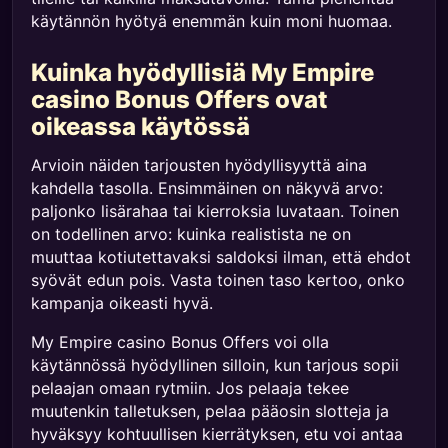
käytännön hyötyä enemmän kuin moni huomaa.
Kuinka hyödyllisiä My Empire
casino Bonus Offers ovat
oikeassa käytössä
Arvioin näiden tarjousten hyödyllisyyttä aina
kahdella tasolla. Ensimmäinen on näkyvä arvo:
paljonko lisärahaa tai kierroksia luvataan. Toinen
on todellinen arvo: kuinka realistista ne on
muuttaa kotiutettavaksi saldoksi ilman, että ehdot
syövät edun pois. Vasta toinen taso kertoo, onko
kampanja oikeasti hyvä.
My Empire casino Bonus Offers voi olla
käytännössä hyödyllinen silloin, kun tarjous sopii
pelaajan omaan rytmiin. Jos pelaaja tekee
muutenkin talletuksen, pelaa pääosin slotteja ja
hyväksyy kohtuullisen kierrätyksen, etu voi antaa