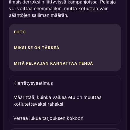
ilmaiskierroksiin liittyvissä kampanjoissa. Pelaaja
voi voittaa enemmänkin, mutta kotiuttaa vain
sääntöjen salliman määrän.
EHTO
MIKSI SE ON TÄRKEÄ
MITÄ PELAAJAN KANNATTAA TEHDÄ
Kierrätysvaatimus
Määrittää, kuinka vaikea etu on muuttaa
kotiutettavaksi rahaksi
Vertaa lukua tarjouksen kokoon