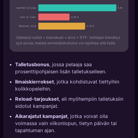
Expected winnings
9,60 €
Cost to clear
3,84 €
Retained value
5,76 €
Odotetut voitot = kierrokset × arvo × RTP. Voittojen kierrätys
syö arvoa; matala enimmäiskotiutus voi rajoittaa sitä lisää.
Talletusbonus
, jossa pelaaja saa
prosenttipohjaisen lisän talletukselleen.
Ilmaiskierrokset
, jotka kohdistuvat tiettyihin
kolikkopeleihin.
Reload-tarjoukset
, eli myöhempiin talletuksiin
sidotut kampanjat.
Aikarajatut kampanjat
, jotka voivat olla
voimassa vain viikonlopun, tietyn päivän tai
tapahtuman ajan.