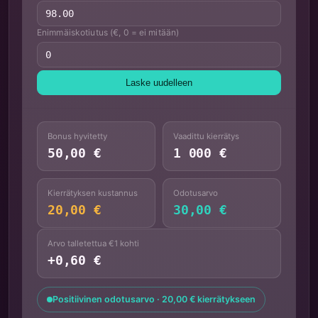
Enimmäiskotiutus (€, 0 = ei mitään)
Laske uudelleen
Bonus hyvitetty
Vaadittu kierrätys
50,00 €
1 000 €
Kierrätyksen kustannus
Odotusarvo
20,00 €
30,00 €
Arvo talletettua €1 kohti
+0,60 €
Positiivinen odotusarvo · 20,00 € kierrätykseen