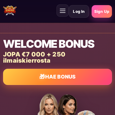
Log In
Sign Up
WELCOME BONUS
JOPA €7 000 + 250
ilmaiskierrosta
🎁
HAE BONUS