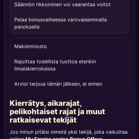
Säännön rikkominen voi vaarantaa voitot
Pelaa bonusvaiheessa varovaisemmalla
panoksella
Maksiminosto
Rajoittaa todellista tuottoa etenkin
ilmaiskierroksissa
Arvioi tarjous tämän jälkeen, ei ennen
Kierrätys, aikarajat,
pelikohtaiset rajat ja muut
ratkaisevat tekijät
Jos minun pitäisi nimetä yksi tekijä, joka vaikuttaa
eniten
My Empire casino Bonus Offers
-