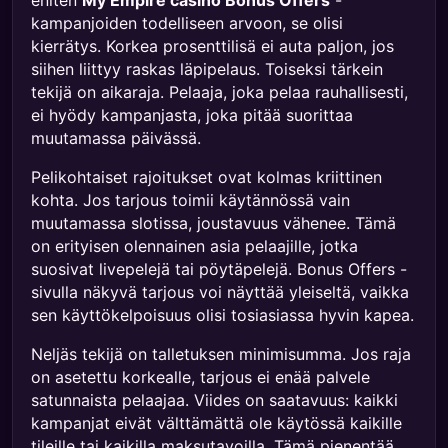
kampanjoiden todelliseen arvoon, se olisi
kierrätys. Korkea prosenttilisä ei auta paljon, jos
siihen liittyy raskas läpipelaus. Toiseksi tärkein
tekijä on aikaraja. Pelaaja, joka pelaa rauhallisesti,
ei hyödy kampanjasta, joka pitää suorittaa
muutamassa päivässä.
Pelikohtaiset rajoitukset ovat kolmas kriittinen
kohta. Jos tarjous toimii käytännössä vain
muutamassa slotissa, joustavuus vähenee. Tämä
on erityisen olennainen asia pelaajille, jotka
suosivat livepelejä tai pöytäpelejä. Bonus Offers -
sivulla näkyvä tarjous voi näyttää yleiseltä, vaikka
sen käyttökelpoisuus olisi tosiasiassa hyvin kapea.
Neljäs tekijä on talletuksen minimisumma. Jos raja
on asetettu korkealle, tarjous ei enää palvele
satunnaista pelaajaa. Viides on saatavuus: kaikki
kampanjat eivät välttämättä ole käytössä kaikille
tileille tai kaikilla maksutavoilla. Tämä pienentää