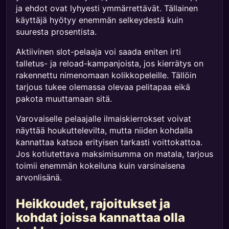
ja ehdot ovat lyhyesti ymmärrettävät. Tällainen
käyttäjä hyötyy enemmän selkeydestä kuin
suuresta prosentista.
Aktiivinen slot-pelaaja voi saada eniten irti
talletus- ja reload-kampanjoista, jos kierrätys on
rakennettu nimenomaan kolikkopeleille. Tällöin
tarjous tukee olemassa olevaa pelitapaa eikä
pakota muuttamaan sitä.
Varovaiselle pelaajalle ilmaiskierrokset voivat
näyttää houkuttelevilta, mutta niiden kohdalla
kannattaa katsoa erityisen tarkasti voittokattoa.
Jos kotiutettava maksimisumma on matala, tarjous
toimii enemmän kokeiluna kuin varsinaisena
arvonlisänä.
Heikkoudet, rajoitukset ja
kohdat joissa kannattaa olla