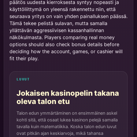
päätös uudesta kierroksesta syntyy nopeasti ja
käyttöliittymä on yleensä rakennettu niin, että
seuraava yritys on vain yhden painalluksen päässä.
Tämä tekee pelistä sulavan, mutta samalla
yllättävän aggressiivisen kassanhallinnan
näkökulmasta. Players comparing real money
options should also check
bonus details
before
deciding how the account, games, or cashier will
fit their play.
LUVUT
Jokaisen kasinopelin takana
oleva talon etu
Talon edun ymmärtäminen on ensimmäinen askel
kohti sitä, että osaat lukea kasinon pelejä samalla
tavalla kuin matematiikka. Koska talon edun luvut
ovat pitkän ajan keskiarvoja, mikä tahansa