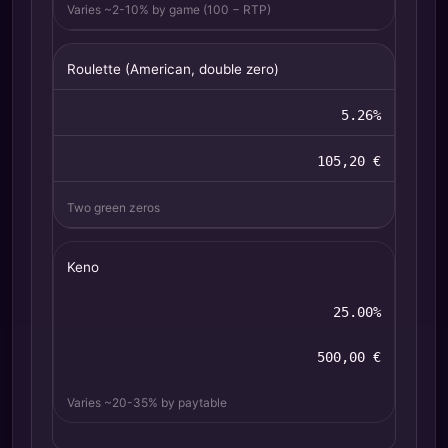
Varies ~2-10% by game (100 − RTP)
Roulette (American, double zero)
5.26%
105,20 €
Two green zeros
Keno
25.00%
500,00 €
Varies ~20-35% by paytable