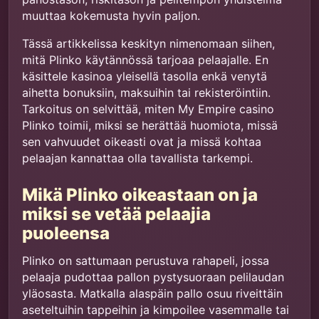
muuttaa kokemusta hyvin paljon.
Tässä artikkelissa keskityn nimenomaan siihen,
mitä Plinko käytännössä tarjoaa pelaajalle. En
käsittele kasinoa yleisellä tasolla enkä venytä
aihetta bonuksiin, maksuihin tai rekisteröintiin.
Tarkoitus on selvittää, miten My Empire casino
Plinko toimii, miksi se herättää huomiota, missä
sen vahvuudet oikeasti ovat ja missä kohtaa
pelaajan kannattaa olla tavallista tarkempi.
Mikä Plinko oikeastaan on ja
miksi se vetää pelaajia
puoleensa
Plinko on sattumaan perustuva rahapeli, jossa
pelaaja pudottaa pallon pystysuoraan pelilaudan
yläosasta. Matkalla alaspäin pallo osuu riveittäin
aseteltuihin tappeihin ja kimpoilee vasemmalle tai