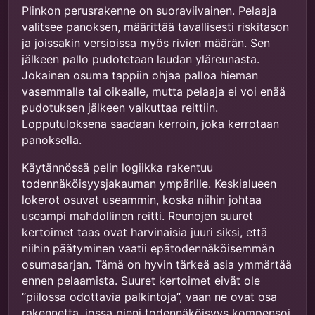
Plinkon perusrakenne on suoraviivainen. Pelaaja
valitsee panoksen, määrittää tavallisesti riskitason
ja joissakin versioissa myös rivien määrän. Sen
jälkeen pallo pudotetaan laudan yläreunasta.
Jokainen osuma tappiin ohjaa palloa hieman
vasemmalle tai oikealle, mutta pelaaja ei voi enää
pudotuksen jälkeen vaikuttaa reittiin.
Lopputuloksena saadaan kerroin, joka kerrotaan
panoksella.
Käytännössä pelin logiikka rakentuu
todennäköisyysjakauman ympärille. Keskialueen
lokerot osuvat useammin, koska niihin johtaa
useampi mahdollinen reitti. Reunojen suuret
kertoimet taas ovat harvinaisia juuri siksi, että
niihin päätyminen vaatii epätodennäköisemmän
osumasarjan. Tämä on hyvin tärkeä asia ymmärtää
ennen pelaamista. Suuret kertoimet eivät ole
“piilossa odottavia palkintoja”, vaan ne ovat osa
rakennetta, jossa pieni todennäköisyys kompensoi