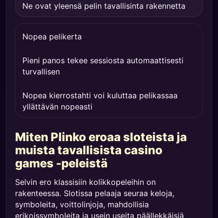
Ne ovat yleensä pelin tavallisinta rakennetta
Nopea pelikerta
Pieni panos tekee sessiosta automaattisesti
turvallisen
Nopea kierrostahti voi kuluttaa pelikassaa
yllättävän nopeasti
Miten Plinko eroaa sloteista ja
muista tavallisista casino
games -peleistä
Selvin ero klassisiin kolikkopeleihin on
rakenteessa. Slotissa pelaaja seuraa keloja,
symboleita, voittolinjoja, mahdollisia
erikoissymboleita ja usein useita päällekkäisiä