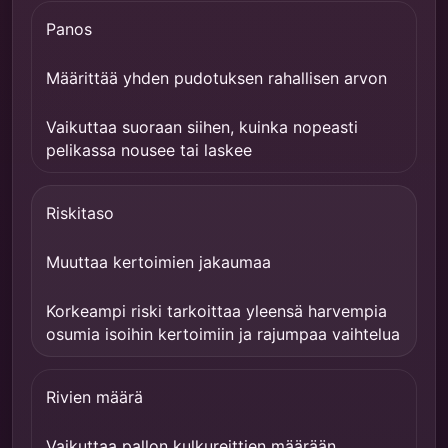
Panos
Määrittää yhden pudotuksen rahallisen arvon
Vaikuttaa suoraan siihen, kuinka nopeasti
pelikassa nousee tai laskee
Riskitaso
Muuttaa kertoimien jakaumaa
Korkeampi riski tarkoittaa yleensä harvempia
osumia isoihin kertoimiin ja rajumpaa vaihtelua
Rivien määrä
Vaikuttaa pallon kulkureittien määrään