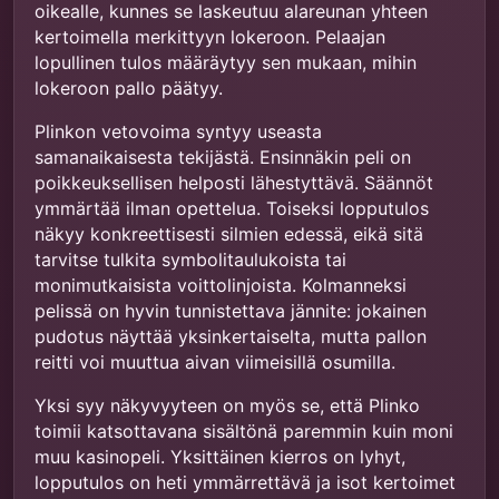
oikealle, kunnes se laskeutuu alareunan yhteen
kertoimella merkittyyn lokeroon. Pelaajan
lopullinen tulos määräytyy sen mukaan, mihin
lokeroon pallo päätyy.
Plinkon vetovoima syntyy useasta
samanaikaisesta tekijästä. Ensinnäkin peli on
poikkeuksellisen helposti lähestyttävä. Säännöt
ymmärtää ilman opettelua. Toiseksi lopputulos
näkyy konkreettisesti silmien edessä, eikä sitä
tarvitse tulkita symbolitaulukoista tai
monimutkaisista voittolinjoista. Kolmanneksi
pelissä on hyvin tunnistettava jännite: jokainen
pudotus näyttää yksinkertaiselta, mutta pallon
reitti voi muuttua aivan viimeisillä osumilla.
Yksi syy näkyvyyteen on myös se, että Plinko
toimii katsottavana sisältönä paremmin kuin moni
muu kasinopeli. Yksittäinen kierros on lyhyt,
lopputulos on heti ymmärrettävä ja isot kertoimet