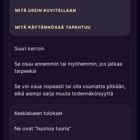
MITÄ USEIN KUVITELLAAN
MITÄ KÄYTÄNNÖSSÄ TAPAHTUU
Suuri kerroin
Se osuu ennemmin tai myöhemmin, jos jatkaa
tarpeeksi
Se voi osua nopeasti tai olla osumatta pitkään,
eikä aiempi sarja muuta todennäköisyyttä
Keskialueen tulokset
Ne ovat “huonoa tuuria”