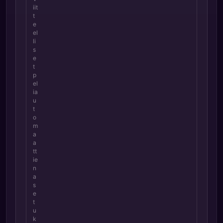
iit
t
e
el
li
s
e
t
p
el
ia
u
t
o
m
a
a
tt
ie
n
a
s
e
t
u
k