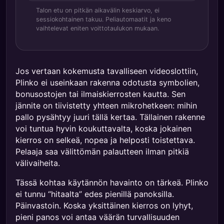
Talon etu on pitkän aikavälin keskiarvo, ei
sessiokohtainen takuu. Peliautomaatit ja keno
vaihtelevat eniten voittotaulukon mukaan.
Jos vertaan kokemusta tavalliseen videoslottiin,
Plinko ei useinkaan rakenna odotusta symbolien,
bonusostojen tai ilmaiskierrosten kautta. Sen
jännite on tiivistetty yhteen mikrohetkeen: mihin
pallo pysähtyy juuri tällä kertaa. Tällainen rakenne
voi tuntua hyvin koukuttavalta, koska jokainen
kierros on selkeä, nopea ja helposti toistettava.
Pelaaja saa välittömän palautteen ilman pitkiä
välivaiheita.
Tässä kohtaa käytännön havainto on tärkeä. Plinko
ei tunnu “hitaalta” edes pienillä panoksilla.
Päinvastoin. Koska yksittäinen kierros on lyhyt,
pieni panos voi antaa väärän turvallisuuden